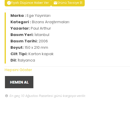
Fiyatı Düşünce Haber Ver
Ürünü Tavsiye Et
Marka :
Ege Yayınları
Kategori :
Bizans Araştırmaları
Yazarlar:
Paul Arthur
Basım Yeri:
İstanbul
Basım Tarihi:
2006
Boyut:
150 x 210 mm
Cilt Tipi:
Karton kapak
Dil:
İtalyanca
Hepsini Göster
En geç 10 Ağustos Pazartesi günü kargoya verilir.