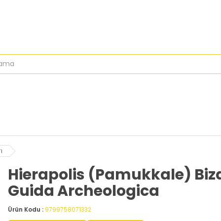
ı
Hierapolis (Pamukkale) Biza
Guida Archeologica
Ürün Kodu :
9799758071332