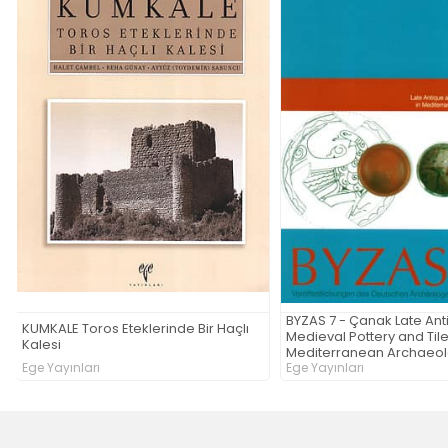
BYZAS 7 - Çanak Late Antique and
Medieval Pottery and Tiles in
Bizanslı Ustalar - Latin 
Mediterranean Archaeological
Contexts
Ege Yayınları
Ege Yayınları