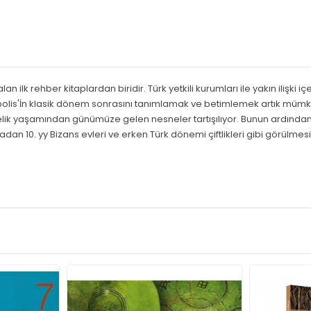
an ilk rehber kitaplardan biridir. Türk yetkili kurumları ile yakın ilişki i
apolis'İn klasik dönem sonrasını tanımlamak ve betimlemek artık mümk
lik yaşamından günümüze gelen nesneler tartışılıyor. Bunun ardından ziy
radan 10. yy Bizans evleri ve erken Türk dönemi çiftlikleri gibi görülmesi 