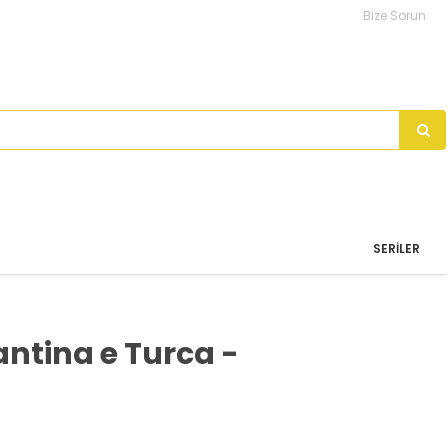
Bize Sorun
SERILER
ntina e Turca -