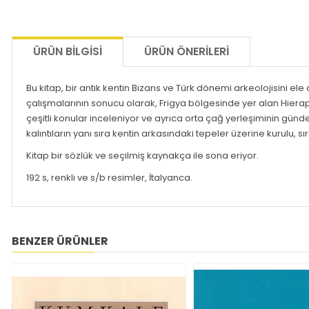
ÜRÜN BILGISI
ÜRÜN ÖNERILERI
Bu kitap, bir antik kentin Bizans ve Türk dönemi arkeolojisini ele al
çalışmalarının sonucu olarak, Frigya bölgesinde yer alan Hier
çeşitli konular inceleniyor ve ayrıca orta çağ yerleşiminin günde
kalıntıların yanı sıra kentin arkasındaki tepeler üzerine kurulu, sı
Kitap bir sözlük ve seçilmiş kaynakça ile sona eriyor.
192 s, renkli ve s/b resimler, İtalyanca.
BENZER ÜRÜNLER