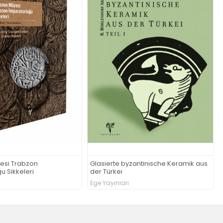
byzantinische Keramik aus
KUMKALE Toros Eteklerinde Bir Haçlı
Kalesi
rı
Ege Yayınları