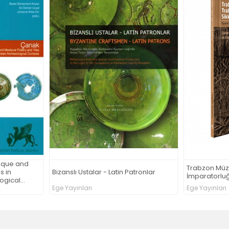
Trabzon Müzesi Trabzon
Glasierte 
Patronlar
İmparatorluğu Sikkeleri
der Türkei
Ege Yayınları
Ege Yayınla