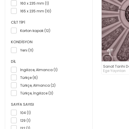
160 x 235 mm (1)
165 x 235 mm (10)
CILT TIPI
Karton kapak (12)
KONDISYON
Yeni (11)
DIL
Sanat Tarihi De
İngilizce, Almanca (1)
Ege Yayınları
Türkçe (6)
Türkçe, Almanca (2)
Türkçe, İngilizce (3)
SAYFA SAYISI
104 (1)
129 (1)
132 (1)