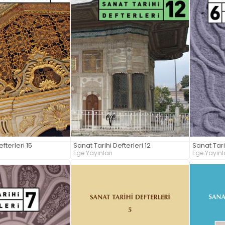
fterleri 15
Sanat Tarihi Defterleri 12
Sanat Tari
Ege Yayınları
Ege Yayınl