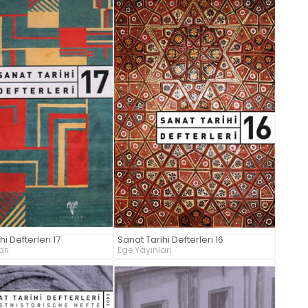
i Defterleri 17
Sanat Tarihi Defterleri 16
arı
Ege Yayınları