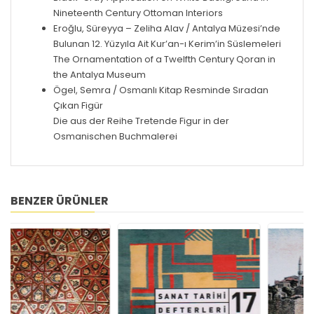
Nineteenth Century Ottoman Interiors
Eroğlu, Süreyya – Zeliha Alav / Antalya Müzesi’nde
Bulunan 12. Yüzyıla Ait Kur’an-ı Kerim’in Süslemeleri
The Ornamentation of a Twelfth Century Qoran in
the Antalya Museum
Ögel, Semra / Osmanlı Kitap Resminde Sıradan
Çıkan Figür
Die aus der Reihe Tretende Figur in der
Osmanischen Buchmalerei
BENZER ÜRÜNLER