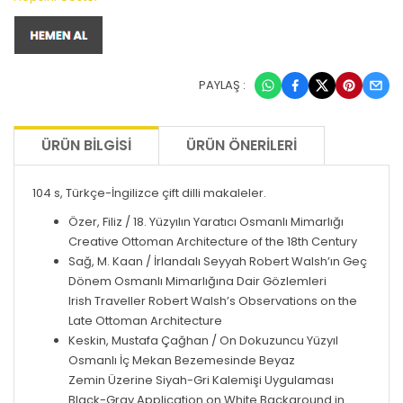
PAYLAŞ :
ÜRÜN BILGISI
ÜRÜN ÖNERILERI
104 s, Türkçe-İngilizce çift dilli makaleler.
Özer, Filiz / 18. Yüzyılın Yaratıcı Osmanlı Mimarlığı
Creative Ottoman Architecture of the 18th Century
Sağ, M. Kaan / İrlandalı Seyyah Robert Walsh’ın Geç
Dönem Osmanlı Mimarlığına Dair Gözlemleri
Irish Traveller Robert Walsh’s Observations on the
Late Ottoman Architecture
Keskin, Mustafa Çağhan / On Dokuzuncu Yüzyıl
Osmanlı İç Mekan Bezemesinde Beyaz
Zemin Üzerine Siyah-Gri Kalemişi Uygulaması
Black-Gray Application on White Background in