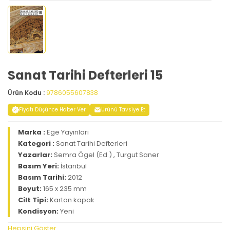
Sanat Tarihi Defterleri 15
Ürün Kodu :
9786055607838
Fiyatı Düşünce Haber Ver
Ürünü Tavsiye Et
Marka :
Ege Yayınları
Kategori :
Sanat Tarihi Defterleri
Yazarlar:
Semra Ögel (Ed.)
,
Turgut Saner
Basım Yeri:
İstanbul
Basım Tarihi:
2012
Boyut:
165 x 235 mm
Cilt Tipi:
Karton kapak
Kondisyon:
Yeni
Hepsini Göster