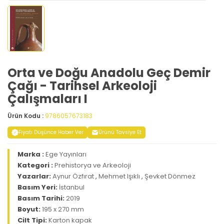
Orta ve Doğu Anadolu Geç Demir
Çağı - Tarihsel Arkeoloji
Çalışmaları I
Ürün Kodu :
9786057673183
Fiyatı Düşünce Haber Ver
Ürünü Tavsiye Et
Marka :
Ege Yayınları
Kategori :
Prehistorya ve Arkeoloji
Yazarlar:
Aynur Özfırat
,
Mehmet Işıklı
,
Şevket Dönmez
Basım Yeri:
İstanbul
Basım Tarihi:
2019
Boyut:
195 x 270 mm
Cilt Tipi:
Karton kapak