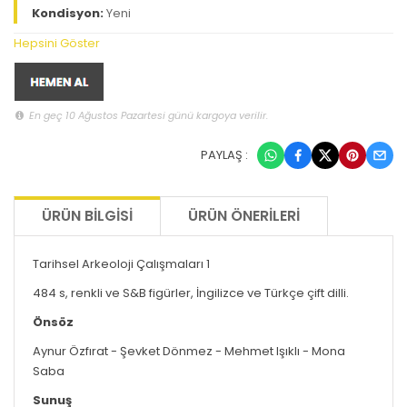
Kondisyon:
Yeni
Hepsini Göster
En geç 10 Ağustos Pazartesi günü kargoya verilir.
PAYLAŞ :
ÜRÜN BILGISI
ÜRÜN ÖNERILERI
Tarihsel Arkeoloji Çalışmaları 1
484 s, renkli ve S&B figürler, İngilizce ve Türkçe çift dilli.
Önsöz
Aynur Özfırat - Şevket Dönmez - Mehmet Işıklı - Mona
Saba
Sunuş