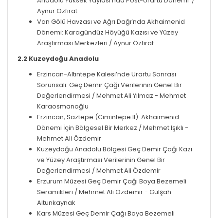
Anadolu Yüksek Yaylası’nda Post-Urartu Dönemi /
Aynur Özfırat
Van Gölü Havzası ve Ağrı Dağı’nda Akhaimenid
Dönemi: Karagündüz Höyüğü Kazısı ve Yüzey
Araştırması Merkezleri /
Aynur Özfırat
2.2 Kuzeydoğu Anadolu
Erzincan-Altıntepe Kalesi’nde Urartu Sonrası
Sorunsalı: Geç Demir Çağı Verilerinin Genel Bir
Değerlendirmesi /
Mehmet Ali Yılmaz - Mehmet
Karaosmanoğlu
Erzincan, Saztepe (Cimintepe II): Akhaimenid
Dönemi İçin Bölgesel Bir Merkez /
Mehmet Işıklı -
Mehmet Ali Özdemir
Kuzeydoğu Anadolu Bölgesi Geç Demir Çağı Kazı
ve Yüzey Araştırması Verilerinin Genel Bir
Değerlendirmesi /
Mehmet Ali Özdemir
Erzurum Müzesi Geç Demir Çağı Boya Bezemeli
Seramikleri /
Mehmet Ali Özdemir - Gülşah
Altunkaynak
Kars Müzesi Geç Demir Çağı Boya Bezemeli