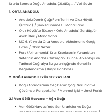
Urartu Sonrası Doğu Anadolu: Çözülüş.... /
Veli Sevin
1. ORTA ANADOLU
Anadolu Demir Çağı Pers Tarihi ve Oluz Höyük
(
Kritalla
) /
Şevket Dönmez - Mona Saba
Oluz Höyük’te (Kuzey - Orta Anadolu) Zerdüşt’ün
Ayak İzleri /
Mona Saba
MÖ 6. Yüzyılda Orta Anadolu: Akhaimenid Geçiş
Evresi /
Okan Sezer
Pers (Akhaimenid) Kralı Kserkses’in Yunanistan
Seferinin Anadolu Güzergâhı: Güncel Arkeolojik ve
Tarihsel Coğrafya Bulguları Işığında Genel Bir
Değerlendirme /
Büşra Hacıköylü
2. DOĞU ANADOLU YÜKSEK YAYLASI
Doğu Anadolu’nun Geç Demir Çağı: Sorunlar ve
Çözümsel Perspektifler /
Mehmet Işıklı - Umut Parlıtı
2.1 Van Gölü Havzası - Ağrı Dağı
Van Gölü Havzası’nda Son Urartular ve Doğu