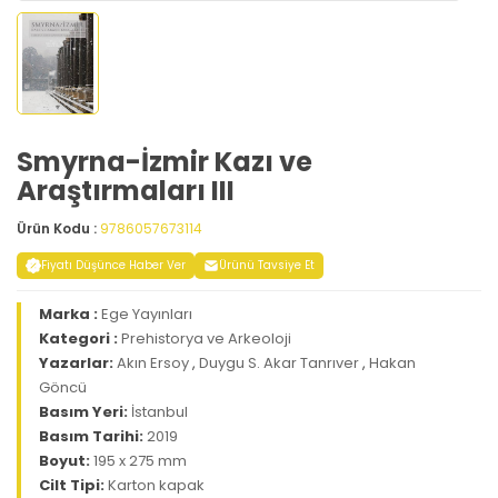
Smyrna-İzmir Kazı ve
Araştırmaları III
Ürün Kodu :
9786057673114
Fiyatı Düşünce Haber Ver
Ürünü Tavsiye Et
Marka :
Ege Yayınları
Kategori :
Prehistorya ve Arkeoloji
Yazarlar:
Akın Ersoy
,
Duygu S. Akar Tanrıver
,
Hakan
Göncü
Basım Yeri:
İstanbul
Basım Tarihi:
2019
Boyut:
195 x 275 mm
Cilt Tipi:
Karton kapak