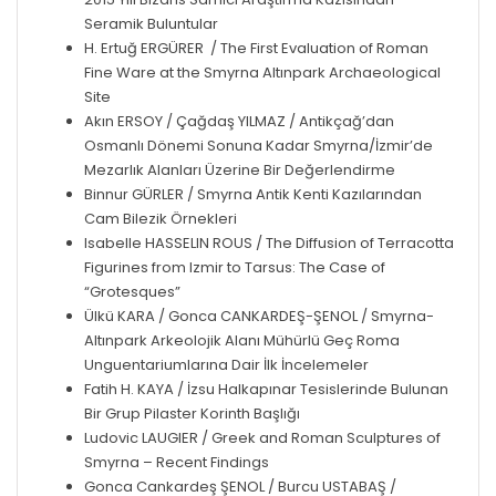
Seramik Buluntular
H. Ertuğ ERGÜRER / The First Evaluation of Roman
Fine Ware at the Smyrna Altınpark Archaeological
Site
Akın ERSOY / Çağdaş YILMAZ / Antikçağ’dan
Osmanlı Dönemi Sonuna Kadar Smyrna/İzmir’de
Mezarlık Alanları Üzerine Bir Değerlendirme
Binnur GÜRLER / Smyrna Antik Kenti Kazılarından
Cam Bilezik Örnekleri
Isabelle HASSELIN ROUS / The Diffusion of Terracotta
Figurines from Izmir to Tarsus: The Case of
“Grotesques”
Ülkü KARA / Gonca CANKARDEŞ-ŞENOL / Smyrna-
Altınpark Arkeolojik Alanı Mühürlü Geç Roma
Unguentariumlarına Dair İlk İncelemeler
Fatih H. KAYA / İzsu Halkapınar Tesislerinde Bulunan
Bir Grup Pilaster Korinth Başlığı
Ludovic LAUGIER / Greek and Roman Sculptures of
Smyrna – Recent Findings
Gonca Cankardeş ŞENOL / Burcu USTABAŞ /