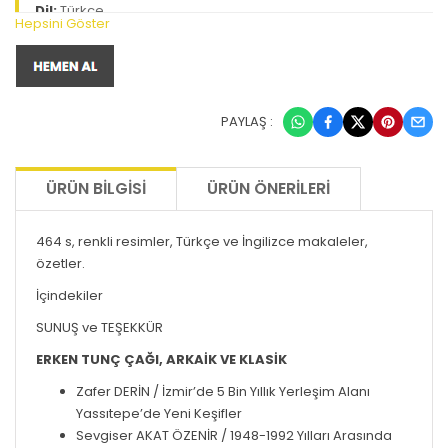
Dil:
Türkçe
Hepsini Göster
PAYLAŞ :
ÜRÜN BILGISI
ÜRÜN ÖNERILERI
464 s, renkli resimler, Türkçe ve İngilizce makaleler,
özetler.
İçindekiler
SUNUŞ ve TEŞEKKÜR
ERKEN TUNÇ ÇAĞI, ARKAİK VE KLASİK
Zafer DERİN / İzmir’de 5 Bin Yıllık Yerleşim Alanı
Yassıtepe’de Yeni Keşifler
Sevgiser AKAT ÖZENİR / 1948-1992 Yılları Arasında