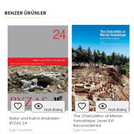
BENZER ÜRÜNLER
Hızlı Bakış
Hızlı Bakış
The Chalcolithic at Mersin
Natur und Kult in Anatolien -
Yumuktepe. Level XVI
BYZAS 24
Reconsidered
Ege Yayınları
Ege Yayınları