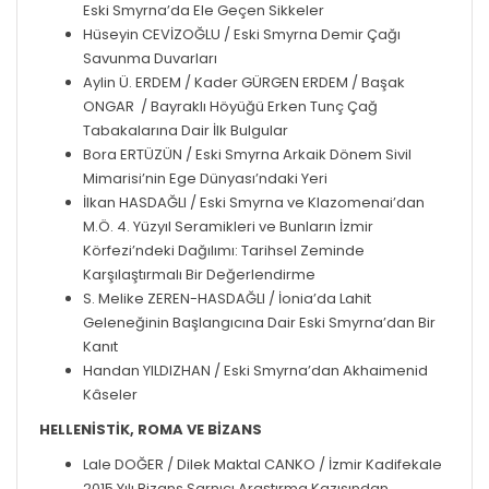
Eski Smyrna’da Ele Geçen Sikkeler
Hüseyin CEVİZOĞLU / Eski Smyrna Demir Çağı
Savunma Duvarları
Aylin Ü. ERDEM / Kader GÜRGEN ERDEM / Başak
ONGAR / Bayraklı Höyüğü Erken Tunç Çağ
Tabakalarına Dair İlk Bulgular
Bora ERTÜZÜN / Eski Smyrna Arkaik Dönem Sivil
Mimarisi’nin Ege Dünyası’ndaki Yeri
İlkan HASDAĞLI / Eski Smyrna ve Klazomenai’dan
M.Ö. 4. Yüzyıl Seramikleri ve Bunların İzmir
Körfezi’ndeki Dağılımı: Tarihsel Zeminde
Karşılaştırmalı Bir Değerlendirme
S. Melike ZEREN-HASDAĞLI / İonia’da Lahit
Geleneğinin Başlangıcına Dair Eski Smyrna’dan Bir
Kanıt
Handan YILDIZHAN / Eski Smyrna’dan Akhaimenid
Kâseler
HELLENİSTİK, ROMA VE BİZANS
Lale DOĞER / Dilek Maktal CANKO / İzmir Kadifekale
2015 Yılı Bizans Sarnıcı Araştırma Kazısından