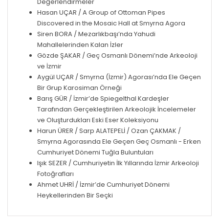
Değerlendirmeler
Hasan UÇAR / A Group of Ottoman Pipes
Discovered in the Mosaic Hall at Smyrna Agora
Siren BORA / Mezarlıkbaşı’nda Yahudi
Mahallelerinden Kalan İzler
Gözde ŞAKAR / Geç Osmanlı Dönemi’nde Arkeoloji
ve İzmir
Aygül UÇAR / Smyrna (İzmir) Agorası’nda Ele Geçen
Bir Grup Karosiman Örneği
Barış GÜR / İzmir’de Spiegelthal Kardeşler
Tarafından Gerçekleştirilen Arkeolojik İncelemeler
ve Oluşturdukları Eski Eser Koleksiyonu
Harun ÜRER / Sarp ALATEPELİ / Ozan ÇAKMAK /
Smyrna Agorasında Ele Geçen Geç Osmanlı - Erken
Cumhuriyet Dönemi Tuğla Buluntuları
Işık SEZER / Cumhuriyetin İlk Yıllarında İzmir Arkeoloji
Fotoğrafları
Ahmet UHRİ / İzmir’de Cumhuriyet Dönemi
Heykellerinden Bir Seçki