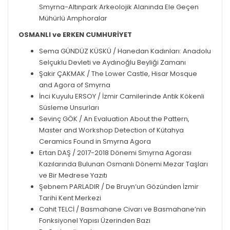
Smyrna-Altınpark Arkeolojik Alanında Ele Geçen
Mühürlü Amphoralar
OSMANLI ve ERKEN CUMHURİYET
Sema GÜNDÜZ KÜSKÜ / Hanedan Kadınları: Anadolu
Selçuklu Devleti ve Aydınoğlu Beyliği Zamanı
Şakir ÇAKMAK / The Lower Castle, Hisar Mosque
and Agora of Smyrna
İnci Kuyulu ERSOY / İzmir Camilerinde Antik Kökenli
Süsleme Unsurları
Sevinç GÖK / An Evaluation About the Pattern,
Master and Workshop Detection of Kütahya
Ceramics Found in Smyrna Agora
Ertan DAŞ / 2017-2018 Dönemi Smyrna Agorası
Kazılarında Bulunan Osmanlı Dönemi Mezar Taşları
ve Bir Medrese Yazıtı
Şebnem PARLADIR / De Bruyn’un Gözünden İzmir
Tarihi Kent Merkezi
Cahit TELCİ / Basmahane Civarı ve Basmahane’nin
Fonksiyonel Yapısı Üzerinden Bazı