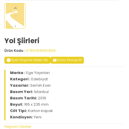
Yol Şiirleri
Ürün Kodu :
9786059680899
Fiyatı Düşünce Haber Ver
Ürünü Tavsiye Et
Marka :
Ege Yayınları
Kategori :
Edebiyat
Yazarlar:
Semih Eser
Basım Yeri:
İstanbul
Basım Tarihi:
2019
Boyut:
165 x 235 mm
Cilt Tipi:
Karton kapak
Kondisyon:
Yeni
Hepsini Göster