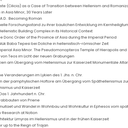
te (Cilicia) as a Case of Transition between Hellenism and Romaniz
n Asia Minor, 30 Years Later
ry A.D.: Becoming Roman
tuelle Forschungsstand zu ihrer baulichen Entwicklung im Kernheiligtu
enistic Building Complex in its Historical Context
e Doric Order of the Province of Asia during the Imperial Period
lük Baba Tepesi bei Doliche in hellenistisch-römischer Zeit
Imperial Asia Minor. The Pseudomonopteros Temple of Hierapolis and
 von Teos im Licht der neuen Grabungen
likien am Übergang vom Hellenismus zur Kaiserzeit Monumentale Altar
he Veranderungen im Lykien des 1. Jhs. n. Chr.
nien der pamphylischen Hoftore am Übergang vom Späthellenismus zur
enismus und Kaiserzeit
as 1. Jahrhundert n. Chr.
 Grabbauten von Priene
inuitaet und Wandel in Wohnbau und Wohnkultur in Ephesos vom spate
 Research at Notion
hitektur Limyras im Hellenismus und in der frühen Kaiserzeit
 up to the Reign of Trajan