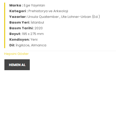
Marka :
Ege Yayınları
Kategori :
Prehistorya ve Arkeoloji
Yazarlar:
Ursula Quatember
,
Ute Lohner-Urban (Ed.)
Basım Yeri:
İstanbul
Basım Tarihi:
2020
Boyut:
195 x 275 mm
Kondisyon:
Yeni
Dil:
İngilizce, Almanca
Hepsini Göster