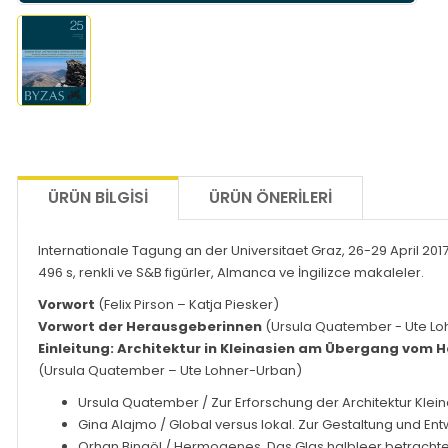
ÜRÜN BILGISI
ÜRÜN ÖNERILERI
Internationale Tagung an der Universitaet Graz, 26-29 April 201
496 s, renkli ve S&B figürler, Almanca ve İngilizce makaleler.
Vorwort
(Felix Pirson – Katja Piesker)
Vorwort der Herausgeberinnen
(Ursula Quatember - Ute L
Einleitung:
Architektur in Kleinasien am Übergang vom H
(Ursula Quatember – Ute Lohner-Urban)
Ursula Quatember
/ Zur Erforschung der Architektur Kl
Gina Alajmo
/ Global versus lokal. Zur Gestaltung und E
Orhan Bingöl
/ Hermogenes. Das Glas halbleer betrachte