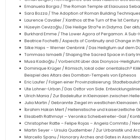
Emanuela Borgia
/ The Roman Temple at Elaioussa Sebas
Sara Bozza
/ The Adoption of Roman Building Techniques i
Laurence Cavalier
/ Xanthos at the Turn of the 1st Centu
Hüseyin Cevizoğlu
/ Die Heilige Stra?e in Didyma. Der ak
Burkhard Emme
/ The Lower Agora of Pergamon. A Sub-Hell
Beatrice Fochetti
/ Aspects of Continuity and Change in th
Silke Haps – Werner Oenbrink
/ Das Heiligtum auf dem Dü
Tommaso Ismaelli
/ Shaping the Sacred Space in Early 
Musa Kadıoğlu
/ Vorbericht über das Dionysos-Heiligtum
Dominique Krüger
/ Römisch, lokal oder orientalisch? Ki
Beispiel des Altars des Domitian-Tempels von Ephesos
Eric Laufer
/ Folgen einer Provinzialisierung. Stadtebaulic
Ute Lohner-Urban
/ Das Osttor von Side. Entwicklungsli
Ulrich Mania
/ Zur Badekultur in Kleinasien zwischen Hell
Julia Martin
/ Gebrannte Ziegel im westlichen Kleinasien. D
İbrahim Hakan Mert
/ Hellenistische und kaiserzeitliche
Elisabeth Rathmayr – Veronika Scheibelreiter-Gail
/ Kont
Christopher Ratte – Felipe Rojas – Angela Commito
/ New
Martin Seyer – Ursula Quatember
/ Zur Urbanistik und Arc
Marcello Spanu / Honorary Arches and Gates in Asia Minor