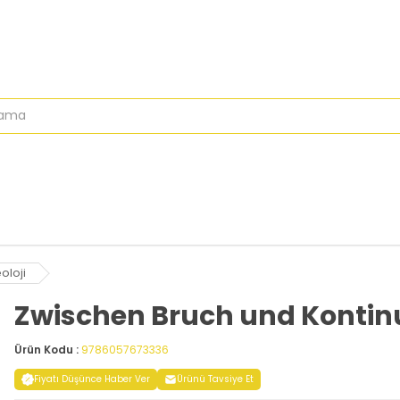
oloji
Zwischen Bruch und Kontinu
Ürün Kodu :
9786057673336
Fiyatı Düşünce Haber Ver
Ürünü Tavsiye Et