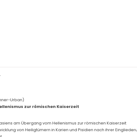
7
ohner-Urban)
ellenismus zur römischen Kaiserzeit
einasiens am Übergang vom Hellenismus zur römischen Kaiserzeit
ntwicklung von Heiligtümern in Karien und Pisidien nach ihrer Eingli
t